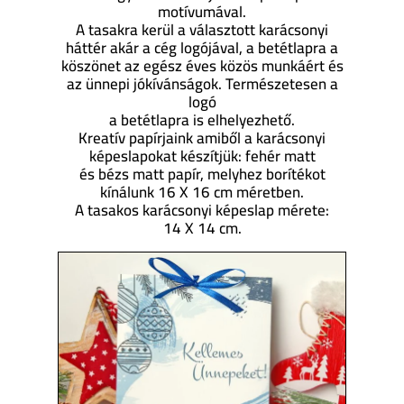
motívumával.
A tasakra kerül a választott karácsonyi
háttér akár a cég logójával, a betétlapra a
köszönet az egész éves közös munkáért és
az ünnepi jókívánságok. Természetesen a
logó
a betétlapra is elhelyezhető.
Kreatív papírjaink amiből a karácsonyi
képeslapokat készítjük: fehér matt
és bézs matt papír, melyhez borítékot
kínálunk 16 X 16 cm méretben.
A tasakos karácsonyi képeslap mérete:
14 X 14 cm.