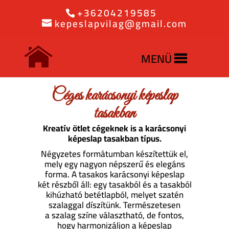
G-4RHEDT0KEG
+36204219585
kepeslapvilag@gmail.com
MENÜ
Céges karácsonyi képeslap
tasakban
Kreatív ötlet cégeknek is a karácsonyi
képeslap tasakban típus.
Négyzetes formátumban készítettük el,
mely egy nagyon népszerű és elegáns
forma. A tasakos karácsonyi képeslap
két részből áll: egy tasakból és a tasakból
kihúzható betétlapból, melyet szatén
szalaggal díszítünk. Természetesen
a szalag színe választható, de fontos,
hogy harmonizáljon a képeslap