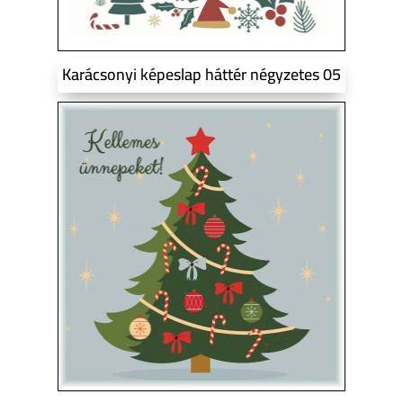
Karácsonyi képeslap háttér négyzetes 05