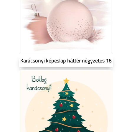
Karácsonyi képeslap háttér négyzetes 16